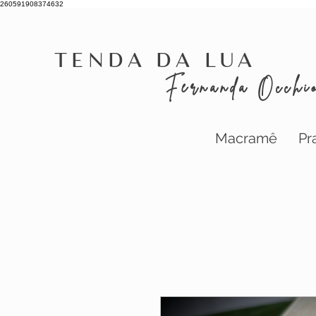
260591908374632
Tenda da Lua
Fernanda Occhi
Macramê
Pr