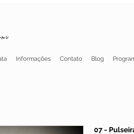
oni
ata
Informações
Contato
Blog
Program
07 - Pulsei