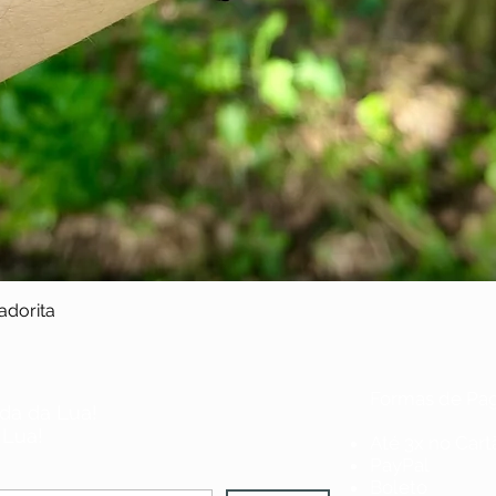
- Metal balls can cau
metal. If it is not, t
adorita
Formas de Pa
da da Lua!
 Lua!
Até 3x no Cart
PayPal
Boleto