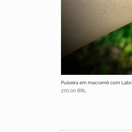
Pulseira em macramê com Labr
Precio
270,00 BRL
Receba as novidades da Ten
Get news from the Tenda da