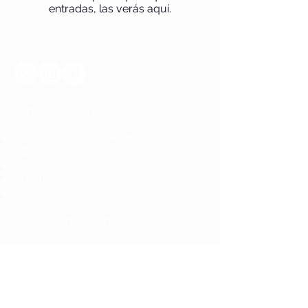
entradas, las verás aquí.
Formas de Pagamento
Até 3x no Cartão (Acima de
R$150,00)
PayPal
Boleto
Pix
International Payment Method
PayPal
Política de Reembolso e Devolução
Política de Privacidade